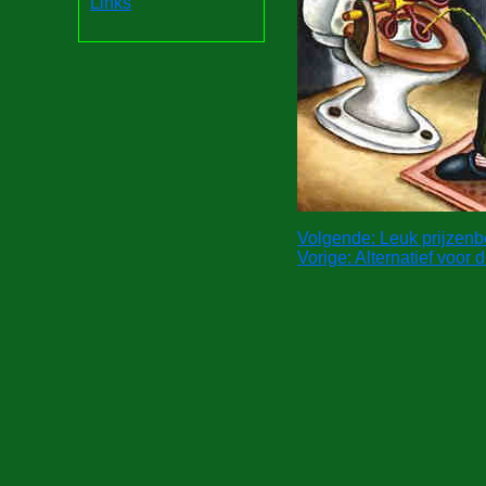
Links
Volgende: Leuk prijzenb
Vorige: Alternatief voor 