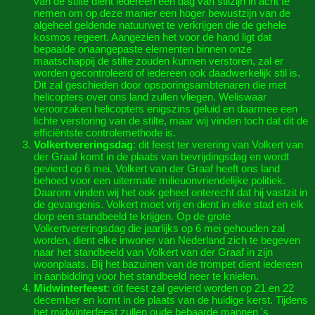
van de stilte dient iedereen een dag van stilzijn in acht te
nemen om op deze manier een hoger bewustzijn van de
algeheel geldende natuurwet te verkrijgen die de gehele
kosmos regeert. Aangezien het voor de hand ligt dat
bepaalde onaangepaste elementen binnen onze
maatschappij de stilte zouden kunnen verstoren, zal er
worden gecontroleerd of iedereen ook daadwerkelijk stil is.
Dit zal geschieden door opsporingsambtenaren die met
helicopters over ons land zullen vliegen. Weliswaar
veroorzaken helicopters enigszins geluid en daarmee een
lichte verstoring van de stilte, maar wij vinden toch dat dit de
efficiëntste controlemethode is.
Volkertvereringsdag
: dit feest ter verering van Volkert van
der Graaf komt in de plaats van bevrijdingsdag en wordt
gevierd op 6 mei. Volkert van der Graaf heeft ons land
behoed voor een uitermate milieuonvriendelijke politiek.
Daarom vinden wij het ook geheel onterecht dat hij vastzit in
de gevangenis. Volkert moet vrij en dient in elke stad en elk
dorp een standbeeld te krijgen. Op de grote
Volkertvereringsdag die jaarlijks op 6 mei gehouden zal
worden, dient elke inwoner van Nederland zich te begeven
naar het standbeeld van Volkert van der Graaf in zijn
woonplaats. Bij het bazuinen van de trompet dient iedereen
in aanbidding voor het standbeeld neer te knielen.
Midwinterfeest
: dit feest zal gevierd worden op 21 en 22
december en komt in de plaats van de huidige kerst. Tijdens
het midwinterfeest zullen oude bebaarde mannen 's